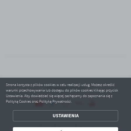
treści w postaci wiadomości, ofert, komunikatów mediów
społecznościowych.
Strona korzysta z plików cookies w celu realizacji usług. Możesz określić
Odwiedzin: 547151
warunki przechowywania lub dostępu do plików cookies klikając przycisk
Ustawienia. Aby dowiedzieć się więcej zachęcamy do zapoznania się z
Polityką Cookies oraz Polityką Prywatności.
USTAWIENIA
ZAPISZ WYBRANE
Copyright by mopsbytow.pl
ODRZUĆ WSZYSTKIE